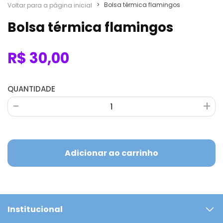
>
Bolsa térmica flamingos
Voltar para a página inicial
Bolsa térmica flamingos
R$ 30,00
QUANTIDADE
-
-
+
+
Adicionar ao carrinho
Institucional