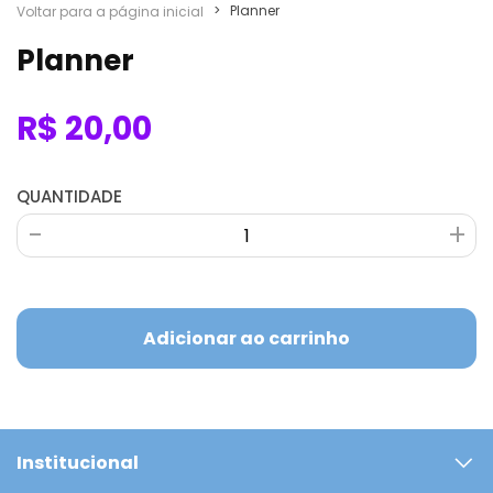
>
Planner
Voltar para a página inicial
Planner
R$ 20,00
QUANTIDADE
-
-
+
+
Adicionar ao carrinho
Institucional